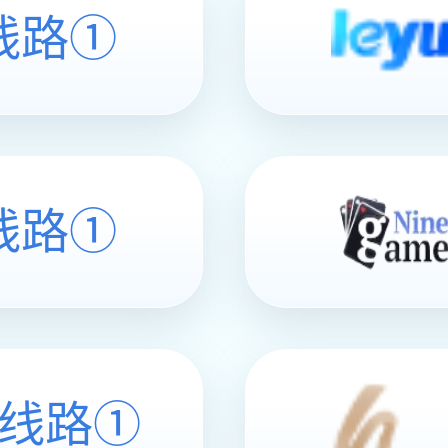
线路①
线路①
线路①