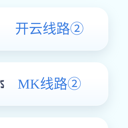
开云线路②
MK线路②